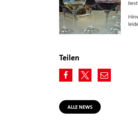
best
Hinw
leid
Teilen
ALLE NEWS