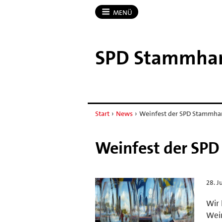
MENÜ
SPD Stammh
Start
›
News
›
Weinfest der SPD Stammh
Weinfest der S
28. J
Wir 
Wein