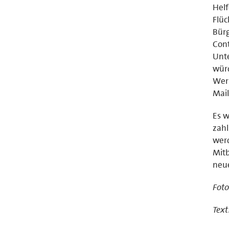
Helf
Flüc
Bürg
Cont
Unte
würd
Wer 
Mai
Es w
zahl
werd
Mitb
neu
Foto
Text