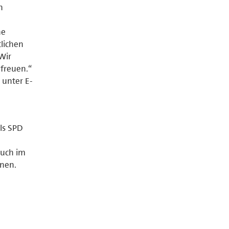
n
he
lichen
Wir
 freuen.“
 unter E-
ls SPD
auch im
nen.