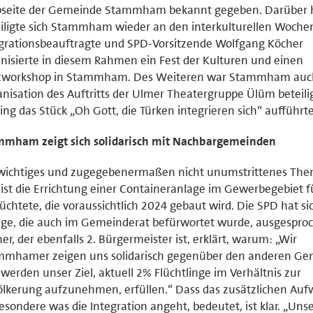
seite der Gemeinde Stammham bekannt gegeben. Darüber 
iligte sich Stammham wieder an den interkulturellen Wochen
grationsbeauftragte und SPD-Vorsitzende Wolfgang Köcher
nisierte in diesem Rahmen ein Fest der Kulturen und einen
zworkshop in Stammham. Des Weiteren war Stammham auch
nisation des Auftritts der Ulmer Theatergruppe Ülüm beteiligt
ing das Stück „Oh Gott, die Türken integrieren sich“ aufführte
mmham zeigt sich solidarisch mit Nachbargemeinden
 wichtiges und zugegebenermaßen nicht unumstrittenes Th
ist die Errichtung einer Containeranlage im Gewerbegebiet f
üchtete, die voraussichtlich 2024 gebaut wird. Die SPD hat sic
ge, die auch im Gemeinderat befürwortet wurde, ausgespro
er, der ebenfalls 2. Bürgermeister ist, erklärt, warum: „Wir
mmhamer zeigen uns solidarisch gegenüber den anderen G
werden unser Ziel, aktuell 2% Flüchtlinge im Verhältnis zur
lkerung aufzunehmen, erfüllen.“ Dass das zusätzlichen Auf
esondere was die Integration angeht, bedeutet, ist klar. „Uns