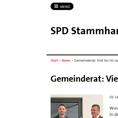
MENÜ
SPD Stammh
Start
›
News
›
Gemeinderat: Viel los im J
Gemeinderat: Viel
02. J
Was 
in 