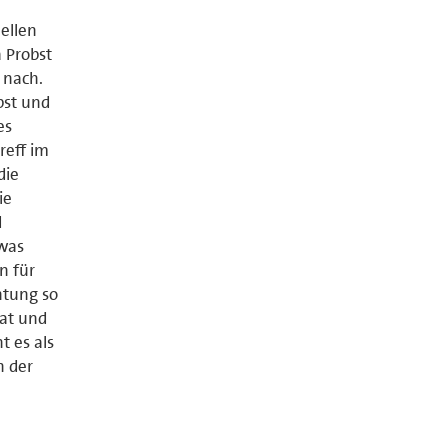
ellen
 Probst
 nach.
bst und
es
reff im
die
ie
d
twas
n für
htung so
rat und
t es als
n der