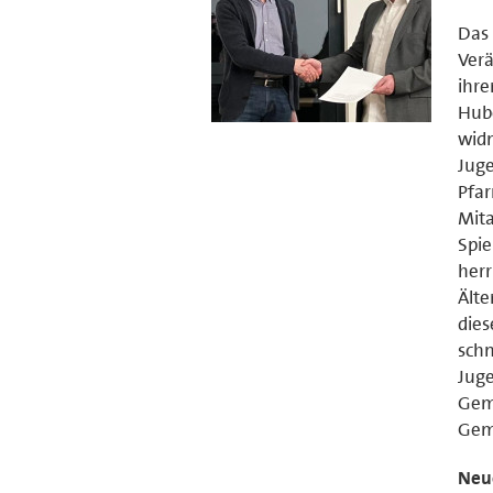
Das 
Ver
ihre
Hub
widm
Juge
Pfar
Mita
Spie
herr
Älte
dies
schn
Juge
Geme
Gem
Neue