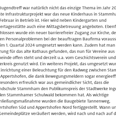
Jugendtreff war natürlich nicht das einzige Thema im Jahr 2
te Infrastrukturprojekt war das neue Kinderhaus in Stammh
 Februar in Betrieb ist. Hier wird neben Kindergarten und
ertagesstätte auch eine Mittagsbetreuung angeboten. Ebenf
hlossen wurde ein neuer barrierefreier Zugang zur Kirche, de
n Personalproblemen bei der beauftragen Baufirma voraussi
 im 1. Quartal 2024 umgesetzt werden kann. Zudem hat man
ung für das alte Rathaus gefunden, das nun für Vereine aus
inde offen steht und derzeit u.a. vom Geschichtsverein un
erkreis genutzt wird. Ein weiteres Projekt, das umgesetzt wu
 Einrichtung einer Beleuchtung für den Radweg zwischen S
Appertshofen, die dank Bewegungsmeldern sogar energieeff
 Besonders erfreulich war aus gemeindlicher Sicht, dass die
ndschule Stammham den Publikumspreis der Stadtwerke Ingo
 den Stammhamer Schulwald bekommen hat. Als wichtige
chließungsmaßnahme wurden die Baugebiete Tannenweg,
rtshofen Süd und Appertshofen Nord fertiggestellt. Wann u
Gemeindeplätze veräußert werden, wird nach und nach auf d