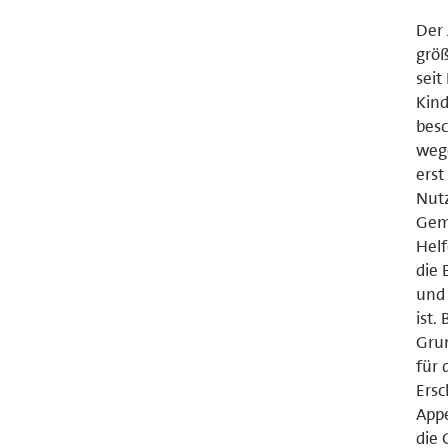
Der 
größ
seit
Kind
besc
wege
erst
Nutz
Geme
Helf
die
und 
ist.
Gru
für
Ers
Appe
die 