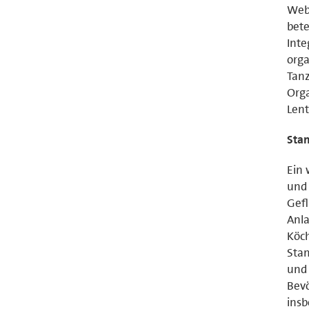
Web
bete
Inte
orga
Tan
Orga
Lent
Sta
Ein
und 
Gefl
Anla
Köch
Sta
und 
Bevö
insb