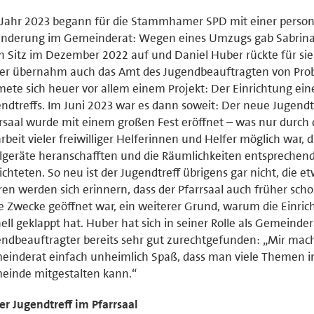
Jahr 2023 begann für die Stammhamer SPD mit einer person
änderung im Gemeinderat: Wegen eines Umzugs gab Sabrina
n Sitz im Dezember 2022 auf und Daniel Huber rückte für sie
er übernahm auch das Amt des Jugendbeauftragten von Pro
ete sich heuer vor allem einem Projekt: Der Einrichtung ein
ndtreffs. Im Juni 2023 war es dann soweit: Der neue Jugendt
rsaal wurde mit einem großen Fest eröffnet – was nur durch 
rbeit vieler freiwilliger Helferinnen und Helfer möglich war, d
lgeräte heranschafften und die Räumlichkeiten entsprechen
ichteten. So neu ist der Jugendtreff übrigens gar nicht, die e
ren werden sich erinnern, dass der Pfarrsaal auch früher scho
e Zwecke geöffnet war, ein weiterer Grund, warum die Einric
ell geklappt hat. Huber hat sich in seiner Rolle als Gemeinde
ndbeauftragter bereits sehr gut zurechtgefunden: „Mir mach
inderat einfach unheimlich Spaß, dass man viele Themen i
einde mitgestalten kann.“
r Jugendtreff im Pfarrsaal