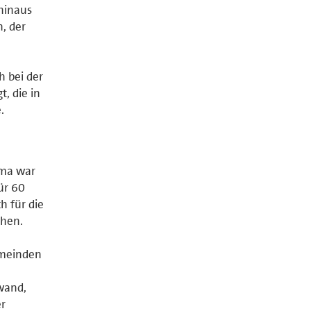
hinaus
, der
 bei der
, die in
.
ema war
ür 60
h für die
chen.
emeinden
wand,
er