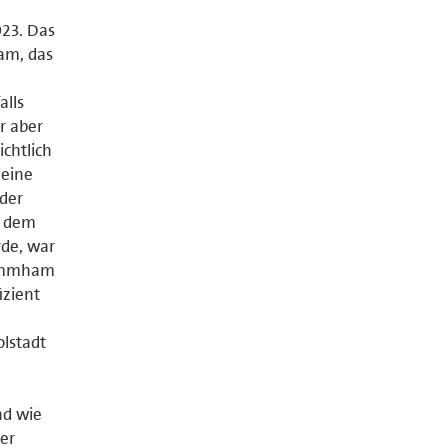
023. Das
am, das
alls
r aber
chtlich
 eine
 der
d dem
rde, war
tammham
izient
lstadt
nd wie
er